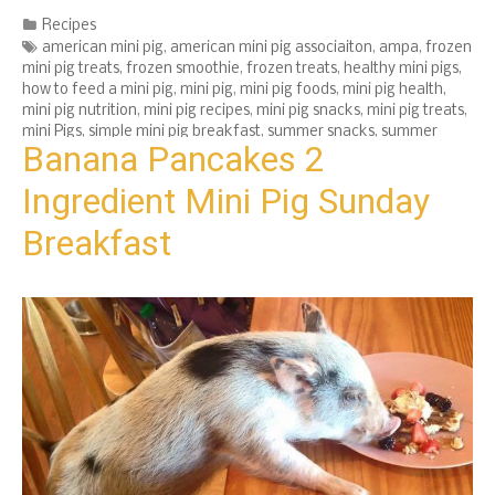
Categories
Recipes
Tags
american mini pig
,
american mini pig associaiton
,
ampa
,
frozen
mini pig treats
,
frozen smoothie
,
frozen treats
,
healthy mini pigs
,
how to feed a mini pig
,
mini pig
,
mini pig foods
,
mini pig health
,
mini pig nutrition
,
mini pig recipes
,
mini pig snacks
,
mini pig treats
,
mini Pigs
,
simple mini pig breakfast
,
summer snacks
,
summer
Banana Pancakes 2
treats
Ingredient Mini Pig Sunday
Breakfast