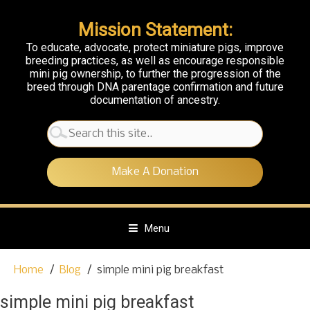
Mission Statement:
To educate, advocate, protect miniature pigs, improve
breeding practices, as well as encourage responsible
mini pig ownership, to further the progression of the
breed through DNA parentage confirmation and future
documentation of ancestry.
Search
for:
Make A Donation
Menu
S
Home
Blog
simple mini pig breakfast
k
i
simple mini pig breakfast
p