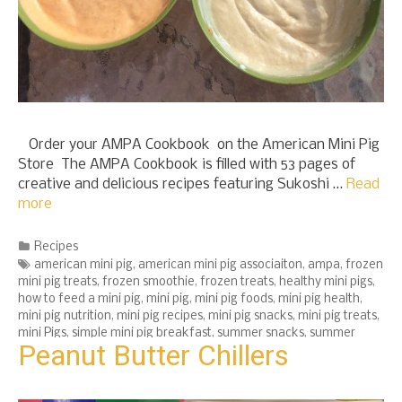
Order your AMPA Cookbook on the American Mini Pig
Store The AMPA Cookbook is filled with 53 pages of
creative and delicious recipes featuring Sukoshi …
Read
more
Categories
Recipes
Tags
american mini pig
,
american mini pig associaiton
,
ampa
,
frozen
mini pig treats
,
frozen smoothie
,
frozen treats
,
healthy mini pigs
,
how to feed a mini pig
,
mini pig
,
mini pig foods
,
mini pig health
,
mini pig nutrition
,
mini pig recipes
,
mini pig snacks
,
mini pig treats
,
mini Pigs
,
simple mini pig breakfast
,
summer snacks
,
summer
Peanut Butter Chillers
treats