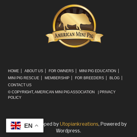
HOME
ABOUT US
FOR OWNERS
MINI PIG EDUCATION
MINI PIG RESCUE
MEMBERSHIP
FOR BREEDERS
BLOG
CONTACT US
© COPYRIGHT,
AMERICAN MINI PIG ASSOCIATION
|
PRIVACY
POLICY
Website developed by
Utopiankreations
, Powered by
EN
Wordpress.