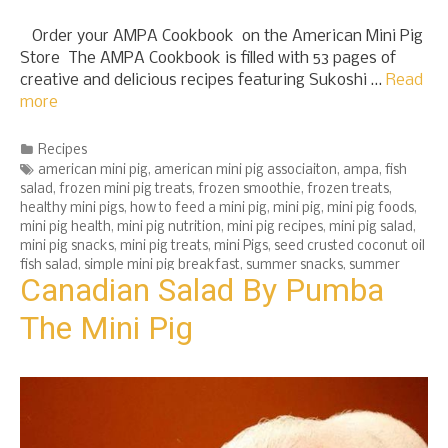
Order your AMPA Cookbook on the American Mini Pig
Store The AMPA Cookbook is filled with 53 pages of
creative and delicious recipes featuring Sukoshi …
Read
more
Categories
Recipes
Tags
american mini pig
,
american mini pig associaiton
,
ampa
,
fish
salad
,
frozen mini pig treats
,
frozen smoothie
,
frozen treats
,
healthy mini pigs
,
how to feed a mini pig
,
mini pig
,
mini pig foods
,
mini pig health
,
mini pig nutrition
,
mini pig recipes
,
mini pig salad
,
mini pig snacks
,
mini pig treats
,
mini Pigs
,
seed crusted coconut oil
fish salad
,
simple mini pig breakfast
,
summer snacks
,
summer
Canadian Salad By Pumba
treats
The Mini Pig