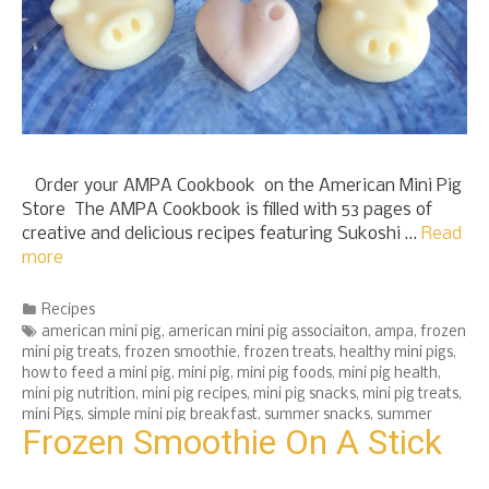
Order your AMPA Cookbook on the American Mini Pig
Store The AMPA Cookbook is filled with 53 pages of
creative and delicious recipes featuring Sukoshi …
Read
more
Categories
Recipes
Tags
american mini pig
,
american mini pig associaiton
,
ampa
,
frozen
mini pig treats
,
frozen smoothie
,
frozen treats
,
healthy mini pigs
,
how to feed a mini pig
,
mini pig
,
mini pig foods
,
mini pig health
,
mini pig nutrition
,
mini pig recipes
,
mini pig snacks
,
mini pig treats
,
mini Pigs
,
simple mini pig breakfast
,
summer snacks
,
summer
Frozen Smoothie On A Stick
treats