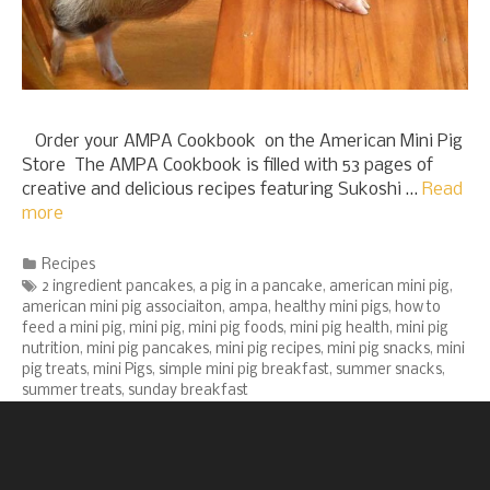
Order your AMPA Cookbook on the American Mini Pig
Store The AMPA Cookbook is filled with 53 pages of
creative and delicious recipes featuring Sukoshi …
Read
more
Categories
Recipes
Tags
2 ingredient pancakes
,
a pig in a pancake
,
american mini pig
,
american mini pig associaiton
,
ampa
,
healthy mini pigs
,
how to
feed a mini pig
,
mini pig
,
mini pig foods
,
mini pig health
,
mini pig
nutrition
,
mini pig pancakes
,
mini pig recipes
,
mini pig snacks
,
mini
pig treats
,
mini Pigs
,
simple mini pig breakfast
,
summer snacks
,
summer treats
,
sunday breakfast