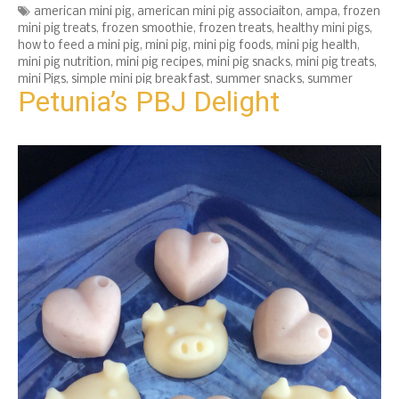
Tags
american mini pig
,
american mini pig associaiton
,
ampa
,
frozen
mini pig treats
,
frozen smoothie
,
frozen treats
,
healthy mini pigs
,
how to feed a mini pig
,
mini pig
,
mini pig foods
,
mini pig health
,
mini pig nutrition
,
mini pig recipes
,
mini pig snacks
,
mini pig treats
,
mini Pigs
,
simple mini pig breakfast
,
summer snacks
,
summer
Petunia’s PBJ Delight
treats