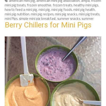
Tags
american mini pig
,
american mini pig associaiton
,
ampa
,
frozen
mini pig treats
,
frozen smoothie
,
frozen treats
,
healthy mini pigs
,
how to feed a mini pig
,
mini pig
,
mini pig foods
,
mini pig health
,
mini pig nutrition
,
mini pig recipes
,
mini pig snacks
,
mini pig treats
,
mini Pigs
,
simple mini pig breakfast
,
summer snacks
,
summer
Berry Chillers for Mini Pigs
treats