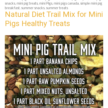
snacks
,
mini pig treats
,
mini Pigs
,
mini pigs canada
,
simple mini pig
breakfast
,
summer snacks
,
summer treats
Natural Diet Trail Mix for Mini
Pigs Healthy Treats