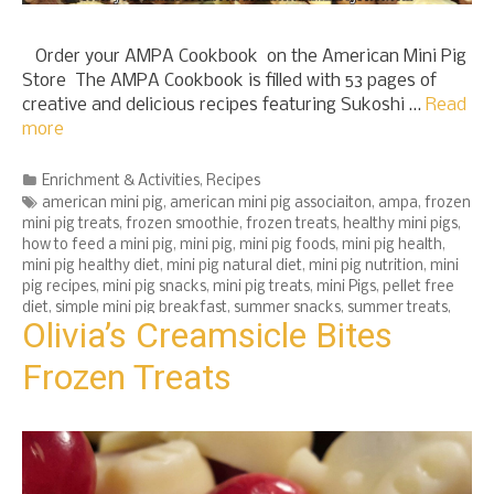
Order your AMPA Cookbook on the American Mini Pig
Store The AMPA Cookbook is filled with 53 pages of
creative and delicious recipes featuring Sukoshi …
Read
more
Categories
Enrichment & Activities
,
Recipes
Tags
american mini pig
,
american mini pig associaiton
,
ampa
,
frozen
mini pig treats
,
frozen smoothie
,
frozen treats
,
healthy mini pigs
,
how to feed a mini pig
,
mini pig
,
mini pig foods
,
mini pig health
,
mini pig healthy diet
,
mini pig natural diet
,
mini pig nutrition
,
mini
pig recipes
,
mini pig snacks
,
mini pig treats
,
mini Pigs
,
pellet free
diet
,
simple mini pig breakfast
,
summer snacks
,
summer treats
,
Olivia’s Creamsicle Bites
trail mix
Frozen Treats