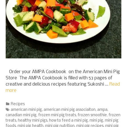
Order your AMPA Cookbook on the American Mini Pig
Store The AMPA Cookbook is filled with 53 pages of
creative and delicious recipes featuring Sukoshi …
Read
more
Categories
Recipes
Tags
american mini pig
,
american mini pig associaiton
,
ampa
,
canadian mini pig
,
frozen mini pig treats
,
frozen smoothie
,
frozen
treats
,
healthy mini pigs
,
how to feed a mini pig
,
mini pig
,
mini pig
foods
,
mini pig health
,
mini pig nutrition
,
mini pig recipes
,
mini pig