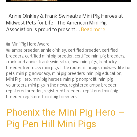
Annie Oinkley & Frank Swineatra Mini Pig Heroes at
Midwest Pets for Life The American Mini Pig
Association is proud to present …
Read more
Categories
Mini Pig Hero Award
Tags
ampa breeder
,
annie oinkley
,
certified breeder
,
certified
breeders
,
certified mini pig breeder
,
certified mini pig breeders
,
frank and annie
,
frank swineatra
,
iowa mini pigs
,
kentucky
breeder
,
kentucky mini pigs
,
little rooter mini pigs
,
midwest life for
pets
,
mini pig advocacy
,
mini pig breeders
,
mini pig education
,
Mini Pig Hero
,
mini pig heroes
,
mini pig nonprofit
,
mini pig
volunteers
,
mini pigs in the news
,
registered ampa breeder
,
registered breeder
,
registered breeders
,
registered mini pig
breeder
,
registered mini pig breeders
Phoenix the Mini Pig Hero –
Pig Pen Hill Mini Pigs