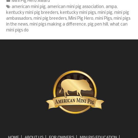
Categories
Mini Pig Hero Award
Tags
american mini pig
,
american mini pig association
,
ampa
,
kentucky mini pig breeders
,
kentucky mini pigs
,
mini pig
,
mini pig
ambassadors
,
mini pig breeders
,
Mini Pig Hero
,
mini Pigs
,
mini pigs
in the news
,
mini pigs making a difference
,
pig pen hill
,
what can
mini pigs do
HOME
ABOUT US
FOR OWNERS
MINI PIG EDUCATION