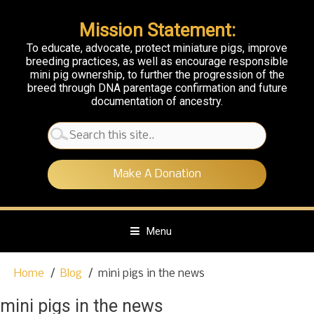
Mission Statement:
To educate, advocate, protect miniature pigs, improve
breeding practices, as well as encourage responsible
mini pig ownership, to further the progression of the
breed through DNA parentage confirmation and future
documentation of ancestry.
Search
for:
Make A Donation
Menu
S
Home
Blog
mini pigs in the news
k
i
mini pigs in the news
p